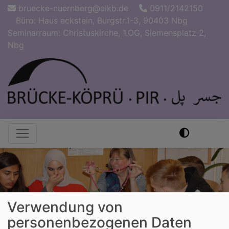
Direkt
bruecke-nuernberg@elkb.de
0911/2142150
zum
Büro: Haus eckstein, Burgstr.1-3, 90403 Nbg
Inhalt
Seminarraum: Christuskirche, 1.OG, Siemensplatz 2,
Nbg
Hauptnavigation
Verwendung von
personenbezogenen Daten