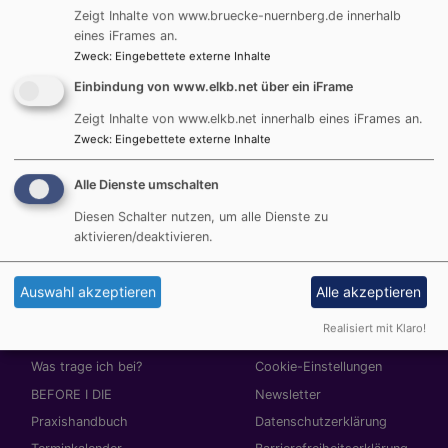
Zeigt Inhalte von www.bruecke-nuernberg.de innerhalb
Workshops zu religiösen Symbolen, Umgang mit
eines iFrames an.
Heiligen Schriften und religiösen Festen an. Gerne
Zweck
:
Eingebettete externe Inhalte
beraten wir Schulen zu Fragen der Gestaltung
Einbindung von www.elkb.net über ein iFrame
religiöser Feiern im Raum der multireligiösen
Schulfamilie. In der halbjährlich stattfindenden
Zeigt Inhalte von www.elkb.net innerhalb eines iFrames an.
„Praxiswerkstatt Ethik-Religion“ erkunden vor allem
Zweck
:
Eingebettete externe Inhalte
Lehrkräfte aktuelle Fragen des Dialogs in der Schule.
Alle Dienste umschalten
Diesen Schalter nutzen, um alle Dienste zu
aktivieren/deaktivieren.
Auswahl akzeptieren
Alle akzeptieren
Hauptnavigation
Fußbereichsmenü
Startseite
Impressum
Realisiert mit Klaro!
BestPracticeBlog
Kontakt
Was trage ich bei?
Cookie-Einstellungen
BEFORE I DIE
Newsletter
Praxishandbuch
Datenschutzerklärung