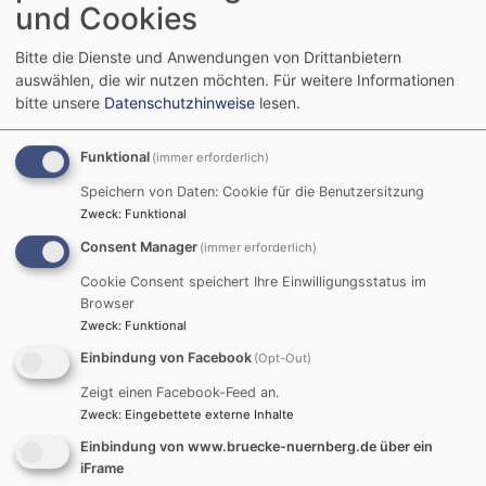
und Cookies
Startseite
„Vielfalt als Lernraum“
Bitte die Dienste und Anwendungen von Drittanbietern
auswählen, die wir nutzen möchten.
Für weitere Informationen
bitte unsere
Datenschutzhinweise
lesen.
„Vielfalt als
Funktional
(immer erforderlich)
Lernraum“
Speichern von Daten: Cookie für die Benutzersitzung
Zweck
:
Funktional
Consent Manager
(immer erforderlich)
interreligiöse Bildungsangebote
Cookie Consent speichert Ihre Einwilligungsstatus im
Browser
Die stetig wachsende religiös-weltanschauliche Vielfalt
Zweck
:
Funktional
in unseren Schulen ist ein wertvoller Lernraum aber
Einbindung von Facebook
(Opt-Out)
auch ein Raum, den es zu gestalten und manchmal
Zeigt einen Facebook-Feed an.
auch neu zu denken gilt. Religionspädagogin Doris
Zweck
:
Eingebettete externe Inhalte
Dollinger begleitet Schulklassen bei Besuchen von
Einbindung von www.bruecke-nuernberg.de über ein
Kirchen und Moscheen oder vermittelt Kontakte. An
iFrame
Lehrplan und Klassenstufe orientiert leitet sie