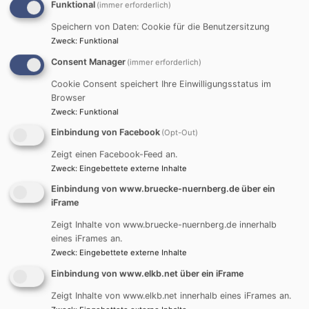
Tiina Reinikainen, unterstützt durch die deutsche
Funktional
(immer erforderlich)
Mitarbeiterin Elsbeth Niebler.
Speichern von Daten: Cookie für die Benutzersitzung
Zweck
:
Funktional
Seit 2001 wurde die Arbeit durch den bayerischen
Consent Manager
(immer erforderlich)
Pfarrer Hans-Martin Gloël und 2002 durch die
bayerische Diakonin Doris Zenns unterstützt. Ab
Cookie Consent speichert Ihre Einwilligungsstatus im
Browser
September 2004 übernahmen beide vollständig die
Zweck
:
Funktional
Verantwortung „von den Finnen“. Seit 2016 koordiniert
der Pfarrer und Islamwissenschaftler Dr. Thomas
Einbindung von Facebook
(Opt-Out)
Amberg als Theologischer Leiter die interreligiöse
Zeigt einen Facebook-Feed an.
Bildungsarbeit von BRÜCKE-KÖPRÜ.
Zweck
:
Eingebettete externe Inhalte
Religionspädagogin Doris Dollinger (bis 2023) und
Einbindung von www.bruecke-nuernberg.de über ein
Sozialpädagogin Gülsan Cicek (bis 2025) unterstützen
iFrame
diese Arbeit im BRÜCKE-Team. Seit 2025 ist Sultan
Zeigt Inhalte von www.bruecke-nuernberg.de innerhalb
Durak als muslimische BRÜCKEN-Bauerin dabei.
eines iFrames an.
Zweck
:
Eingebettete externe Inhalte
Nach vielen Jahren an verschiedenen Standorten im
Einbindung von www.elkb.net über ein iFrame
Stadtteil Gostenhof hat die Einrichtung seit 2025 ein
Büro im Haus eckstein, zentral in der Burgstraße 1-3
Zeigt Inhalte von www.elkb.net innerhalb eines iFrames an.
und einen eigenen Seminarraum unter dem Dach der