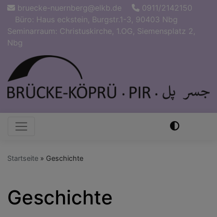
Direkt
bruecke-nuernberg@elkb.de
0911/2142150
zum
Büro: Haus eckstein, Burgstr.1-3, 90403 Nbg
Inhalt
Seminarraum: Christuskirche, 1.OG, Siemensplatz 2,
Nbg
Hauptnavigation
Startseite
Geschichte
Geschichte