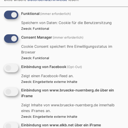
Startseite
Interreligiöser Dialog in Malaysia und
Funktional
Deutschland
(immer erforderlich)
Speichern von Daten: Cookie für die Benutzersitzung
Zweck
:
Funktional
Interreligiöser Dialog
Consent Manager
(immer erforderlich)
in Malaysia und
Cookie Consent speichert Ihre Einwilligungsstatus im
Browser
Deutschland
Zweck
:
Funktional
Einbindung von Facebook
(Opt-Out)
Zeigt einen Facebook-Feed an.
Zweck
:
Eingebettete externe Inhalte
Interreligiöser Dialog in
Malaysia und
Einbindung von www.bruecke-nuernberg.de über ein
iFrame
Deutschland:
Zeigt Inhalte von www.bruecke-nuernberg.de innerhalb
Begegnung und
eines iFrames an.
Austausch in einer Studiengruppe der FAU Erlangen-
Zweck
:
Eingebettete externe Inhalte
Nürnberg und des
Seminari Theoloji Malaysia (STM)
Einbindung von www.elkb.net über ein iFrame