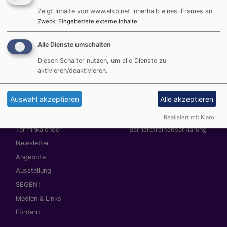
Seremban
am 23.Mai 2026 bei BRÜCKE-KÖPRÜ
Zeigt Inhalte von www.elkb.net innerhalb eines iFrames an.
Zweck
:
Eingebettete externe Inhalte
Alle Dienste umschalten
Hauptnavigation
Fußbereichsmenü
Startseite
Impressum
Diesen Schalter nutzen, um alle Dienste zu
aktivieren/deaktivieren.
BestPracticeBlog
Kontakt
Was trage ich bei?
Cookie-Einstellungen
Auswahl akzeptieren
Alle akzeptieren
BEFORE I DIE
Newsletter
Praxishandbuch
Datenschutzerklärung
Realisiert mit Klaro!
Terminkalender
Barrierefreiheitserklärung
Newsletter
Angebote
Ausstellung
SEGEN!
Medien & Links
Fördern