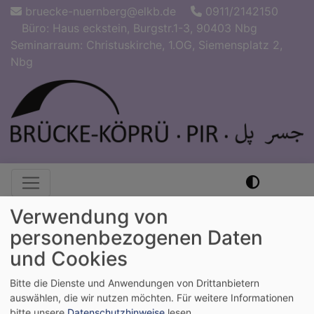
Direkt
bruecke-nuernberg@elkb.de
0911/2142150
zum
Büro: Haus eckstein, Burgstr.1-3, 90403 Nbg
Inhalt
Seminarraum: Christuskirche, 1.OG, Siemensplatz 2,
Nbg
Hauptnavigation
Verwendung von
personenbezogenen Daten
und Cookies
Bitte die Dienste und Anwendungen von Drittanbietern
auswählen, die wir nutzen möchten.
Für weitere Informationen
bitte unsere
Datenschutzhinweise
lesen.