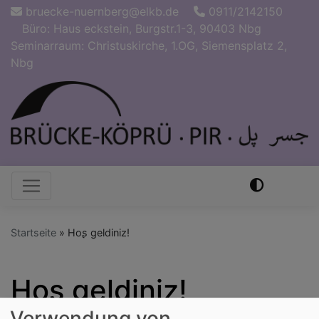
Direkt
bruecke-nuernberg@elkb.de
0911/2142150
zum
Büro: Haus eckstein, Burgstr.1-3, 90403 Nbg
Inhalt
Seminarraum: Christuskirche, 1.OG, Siemensplatz 2,
Nbg
Hauptnavigation
Startseite
Hoʂ geldiniz!
Hoʂ geldiniz!
Verwendung von