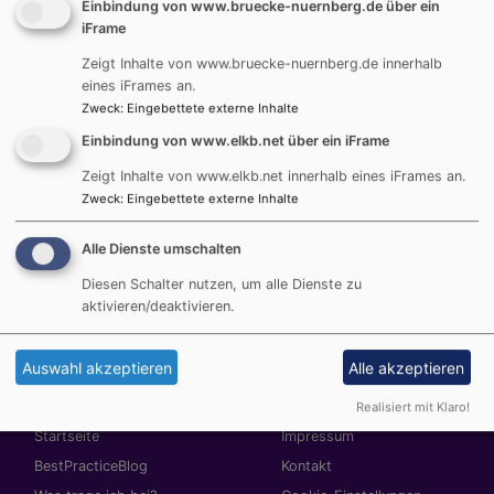
Einbindung von www.bruecke-nuernberg.de über ein
uzanan çeṣitli dinler arası hizmetler sunmaktayız .
iFrame
Çalıṣmalarımızı bulunduğumuz bölgedeki kilise ve
Zeigt Inhalte von www.bruecke-nuernberg.de innerhalb
camii cemaatleri ve ayn zamanda çevremizdeki
eines iFrames an.
organizasyon ve dernekler le beraber gerçekleṣtiriyor.
Zweck
:
Eingebettete externe Inhalte
Sunumlarda, seminerlerde ve gezilerde yaptığımız
Einbindung von www.elkb.net über ein iFrame
tecrübelerimizi aktarıyoruz.
„Ancak bir araya gelirsek, kim olduğumuzu biliriz“.
Zeigt Inhalte von www.elkb.net innerhalb eines iFrames an.
Zweck
:
Eingebettete externe Inhalte
Buluṣma yeri BRÜCKE-KÖPRÜ iki yönlü bir öğrenme
ortamıdır. Bir taraftan hıristiyan ve müslümanların
Alle Dienste umschalten
buluṣtuğu, diğer tarafdan da öbür dini daha iyi tanıma
imkanının bulunduğu bir yerdir. Bu aynı zamanda da
Diesen Schalter nutzen, um alle Dienste zu
kendi dinini daha iyi anlamak ve kendi inancını daha iyi
aktivieren/deaktivieren.
anlatabilmek için bir ṣanstır.
Auswahl akzeptieren
Alle akzeptieren
Realisiert mit Klaro!
Hauptnavigation
Fußbereichsmenü
Startseite
Impressum
BestPracticeBlog
Kontakt