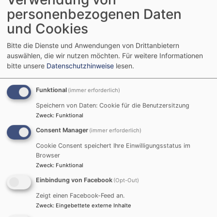
personenbezogenen Daten
Buluṣma Merkezi BRÜCKE-KÖPRÜ Bayern – Nürnberg
und Cookies
Dekanlığı`na bağlı Protestan-Lutherisch Kilise`sine ait
bir kurumdur. 1993 de Nürnberg`de kurulduğundan
Bitte die Dienste und Anwendungen von Drittanbietern
beri Hıristiyan ve Müslümanlar arasında sürekli ve
auswählen, die wir nutzen möchten.
Für weitere Informationen
düzenli diyalog çalıṣmaları sürdüren bir öğrenim
bitte unsere
Datenschutzhinweise
lesen.
yeridir.
Dini ve dünyaya bakıṣ açısı sürekli ve çok yönlü
Funktional
(immer erforderlich)
geliṣen toplumumuzda Hıristiyan ve Müslüman`lardan
Speichern von Daten: Cookie für die Benutzersitzung
oluṣan çalıṣma timi olarak ṣunu her zaman yeniden
Zweck
:
Funktional
soruyoruz: İçinde bulunduğumuz bu zamanda dinler
Consent Manager
arası beraber yaṣamın zorlukları nelerdir? Bu Laik
(immer erforderlich)
toplum düzenimizin çerçevesi kapsamında huzurlu bir
Cookie Consent speichert Ihre Einwilligungsstatus im
beraber yaṣamın mümkün olabilmesi için dinlerin
Browser
katkılarının neler olduğunu soruyoruz.
Zweck
:
Funktional
Gostenhof`daki kurumumuzda ve çeṣitli partnerlerle
Einbindung von Facebook
(Opt-Out)
yaptığımiz kooperatif çalıṣmalarımzla Anne-baba ve
Zeigt einen Facebook-Feed an.
Çocuklar -Grubu, Kadınlar ve Erkeklere yönelik çeṣitli
Zweck
:
Eingebettete externe Inhalte
toplantılardan okullara ve yüksek okullara kadar