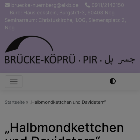
Direkt
bruecke-nuernberg@elkb.de
0911/2142150
zum
Büro: Haus eckstein, Burgstr.1-3, 90403 Nbg
Inhalt
Seminarraum: Christuskirche, 1.OG, Siemensplatz 2,
Nbg
Hauptnavigation
Startseite
„Halbmondkettchen und Davidstern“
„Halbmondkettchen