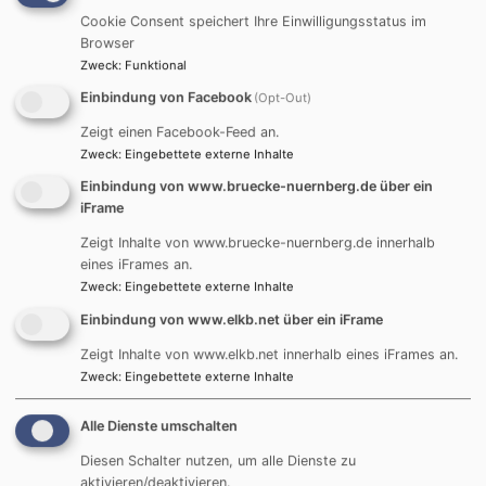
Halbmond-Anhängern, Allah-Armbändern und Namens-
Cookie Consent speichert Ihre Einwilligungsstatus im
Kettchen eröffnet sich ein Gespräch, über Herkunft,
Browser
Zugehörigkeit und die Suche nach dem, was Halt gibt.
Zweck
:
Funktional
Dass die beiden Lehrkräfte Monika Hänelt und Mehtap
Einbindung von Facebook
(Opt-Out)
Güldüren den Reli-Unterricht im Unterrichtsverband
„koedukativ“ durchführen ist dabei die große Chance
Zeigt einen Facebook-Feed an.
Zweck
:
Eingebettete externe Inhalte
für ehrliche und authentische Begegnungen mit
Religion: so ist auch mein Besuch im Unterricht im
Einbindung von www.bruecke-nuernberg.de über ein
iFrame
Anschluss an zwei Wochen thematische Arbeit mit
unserer Ausstellung kein „Kuscheln“, sondern „kommt
Zeigt Inhalte von www.bruecke-nuernberg.de innerhalb
zur Sache“. Es ist fordernd für mich und die
eines iFrames an.
Zweck
:
Eingebettete externe Inhalte
Kolleginnen, die Vorurteile und geprägten Ansichten
der Schüler*innen aufzunehmen und dabei mit dem,
Einbindung von www.elkb.net über ein iFrame
was sie auch so rausknallen doch ernst zu nehmen. So
Zeigt Inhalte von www.elkb.net innerhalb eines iFrames an.
diskutieren wir über die Freiheit zum Religionswechsel
Zweck
:
Eingebettete externe Inhalte
und was das Konkret hieße in unter den „harten Jungs“
in der Klasse. Ein großes Kompliment den beiden
Alle Dienste umschalten
Pädagoginnen, die mit mir ihre Vision teilen, wie RU
Diesen Schalter nutzen, um alle Dienste zu
zukunftstauglich und gleichzeitig identitätsstiftend
aktivieren/deaktivieren.