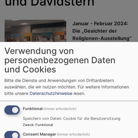
und Davidstern“
Januar - Februar 2024:
Die „Gesichter der
Religionen-Ausstellung“
im Schulzentrum in
Verwendung von
Röthenbach an der
personenbezogenen Daten
Pegnitz
und Cookies
Bildrechte
Thomas Amberg
Der Krieg im Nahen Osten
polarisiert - auch Schülerinnen und Schüler. Die
Bitte die Dienste und Anwendungen von Drittanbietern
auswählen, die wir nutzen möchten.
Für weitere Informationen
Spannung bricht auf sobald das Klassengespräch auf
bitte unsere
Datenschutzhinweise
lesen.
den „Davidstern“ kommt, den das jüdische „Gesicht“
der Ausstellung, Lena um den Hals trägt. „Welche
Funktional
Symbole tragt ihr um den Hals“? Die Schülerinnen der
(immer erforderlich)
8.Klasse der Röthenbacher Mittelschule bilden den
Speichern von Daten: Cookie für die Benutzersitzung
Durchschnitt der neuen, globalisierten, von Migration
Zweck
:
Funktional
und Flucht geprägten deutschen Gesellschaft. Über
Consent Manager
(immer erforderlich)