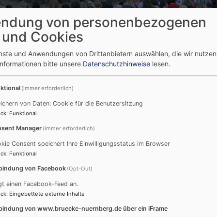
ndung von personenbezogenen
 und Cookies
enste und Anwendungen von Drittanbietern auswählen, die wir nutze
Informationen bitte unsere
Datenschutzhinweise
lesen.
singen gemeinsam Singen für den Frieden
ktional
(immer erforderlich)
-Day: 200 Menschen s
ichern von Daten: Cookie für die Benutzersitzung
ck
:
Funktional
rieden
sent Manager
(immer erforderlich)
kie Consent speichert Ihre Einwilligungsstatus im Browser
ck
:
Funktional
Etwa 200 Stimmen waren dabei, als am Samstag, den 21. 
bindung von Facebook
(Opt-Out)
das gemeinesame Lied "One Day" mehrstimmig eingeübt
gt einen Facebook-Feed an.
verschiedenen Gruppen und Chören waren auch viele Me
ck
:
Eingebettete externe Inhalte
auf diesen besonderen "KlangSchatz" aufmerksam geword
bindung von www.bruecke-nuernberg.de über ein iFrame
steuerte der Nürnberger Gehörlosenchor bei. Mit der Pe