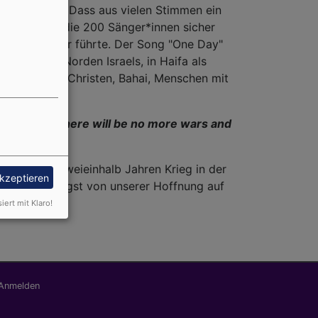
musik-Klang. Dass aus vielen Stimmen ein
n Anleiterin die 200 Sänger*innen sicher
Klangabenteuer führte. Der Song "One Day"
stmals im Norden Israels, in Haifa als
en,Muslime, Christen, Bahai, Menschen mit
ight no more, there will be no more wars and
n und nach zweieinhalb Jahren Krieg in der
akzeptieren
gegen alle Angst von unserer Hoffnung auf
siert mit Klaro!
nutzermenü
Anmelden