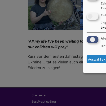
Zei
Zwe
Ein
Zei
Zwe
All
"All my life I've been waiting for, I've bee
Die
our children will pray".
Kurz vor dem ersten Jahrestag des 7.Oktobe
Auswahl ak
Ukraine.... tat es vielen auch einfach nur
Frieden zu singen!
Hauptnavigation
Startseite
BestPracticeBlog