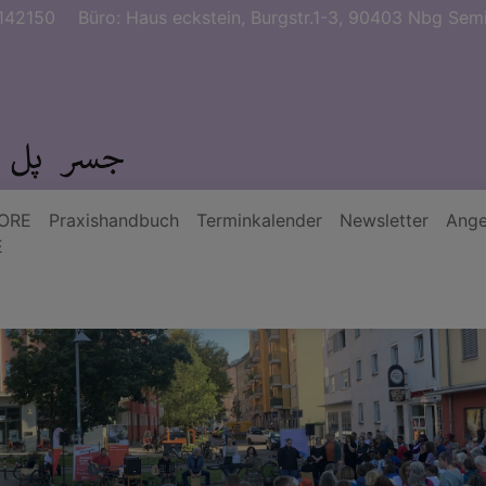
142150
Büro: Haus eckstein, Burgstr.1-3, 90403 Nbg Semi
ORE
Praxishandbuch
Terminkalender
Newsletter
Ange
E