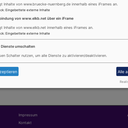
Daf verlieh Atefeh Azad der Band einen besonderen Welt
gt Inhalte von www.bruecke-nuernberg.de innerhalb eines iFrames an.
Klang wurde, lag an Katrin Schmerer, die als musikalische
ck
:
Eingebettete externe Inhalte
und professionell mitten hinein in ein ganz besonderes 
bindung von www.elkb.net über ein iFrame
des amerikanisch-israelischen Musikers Mathisyahu kam er
gt Inhalte von www.elkb.net innerhalb eines iFrames an.
Crowdsinging zur Aufführung. Unter den Teilnehmern Jud
ck
:
Eingebettete externe Inhalte
und ohne Religion... getragen von einer Sehnsucht:
e Dienste umschalten
n praying for, for the people to say, that we don't wanna f
sen Schalter nutzen, um alle Dienste zu aktivieren/deaktivieren.
rs, angesichts weiterer kriegerischer Eskalation im Libano
zeptieren
Alle 
 gut, gemeinsam mit so vielen ganz verschiedenen Menschen 
Reali
Fußbereichsmenü
Be
Impressum
Kontakt