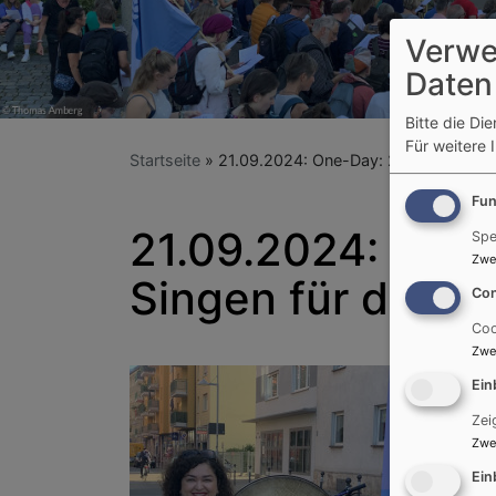
Verwe
Daten
Bitte die Di
Für weitere 
Startseite
21.09.2024: One-Day: 200 Menschen 
Fun
21.09.2024: One
Spe
Zwe
Singen für den F
Con
Coo
Zwe
Ein
Zei
Zwe
Ein