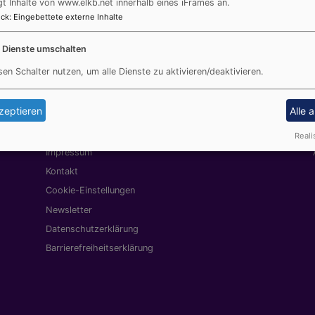
gt Inhalte von www.elkb.net innerhalb eines iFrames an.
 wieder kommt es auch zwischendurch zu lebendigen Gesprächen und Bege
ck
:
Eingebettete externe Inhalte
t und jedes Mal etwas ganz Neues und für mich Überraschendes erfahren
“.
e Dienste umschalten
ehr solche Begegnungen
“, summiert eine der muslimischen Teilnehmerinne
sen Schalter nutzen, um alle Dienste zu aktivieren/deaktivieren.
ieses besonderen Abends teilen können.
zeptieren
Alle 
Reali
Fußbereichsmenü
Be
Impressum
Kontakt
Cookie-Einstellungen
Newsletter
Datenschutzerklärung
Barrierefreiheitserklärung