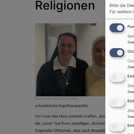
Religionen
Bitte die Di
Für weitere 
Fun
Spe
Zwe
Con
Coo
Zwe
Ein
Zei
Zwe
Bildrechte
BRÜCKE-KÖPRÜ
Ein
schwäbische Ergotherapeutin.
Zei
Im Foyer des Haus eckstein treffen „Bücher“ und interes
Zwe
die „Leser“ bei ihren jeweiligen „Büchern“ eintragen. 
Ein
fragender Offenheit, aber auch Respekt vor persönlich