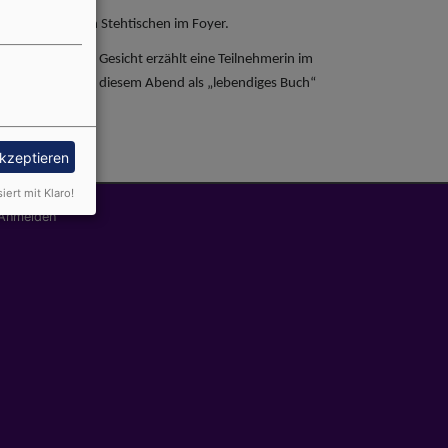
gnungen an den Stehtischen im Foyer.
 Mit strahlendem Gesicht erzählt eine Teilnehmerin im
n“, die selbst an diesem Abend als „lebendiges Buch“
akzeptieren
siert mit Klaro!
nutzermenü
Anmelden