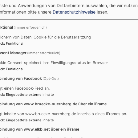
enste und Anwendungen von Drittanbietern auswählen, die wir nutze
Informationen bitte unsere
Datenschutzhinweise
lesen.
ktional
(immer erforderlich)
Das Jubiläum „500 Jahre Nürnberger Religionsgespräch“ nahmen wir zum A
Gespräch zu bringen. Nicht wie vor 500 Jahren in einer hoheitlichen Di
ichern von Daten: Cookie für die Benutzersitzung
Augenhöhe“, „face to face“.
ck
:
Funktional
sent Manager
(immer erforderlich)
Gewählt haben wir als Veranstalter-Team des forum Christen-Muslime da
einer richtigen Bücherei können dabei für eine bestimmte Zeit „Bücher“ 
kie Consent speichert Ihre Einwilligungsstatus im Browser
allerdings lebendige Menschen, die in unserem Fall ganz verschiedenen 
ck
:
Funktional
angehören:
bindung von Facebook
(Opt-Out)
Unter den acht „Büchern“ unseres Abends finden sich eine alleinerziehen
gt einen Facebook-Feed an.
Ordensfrau, eine ehemalige buddhistische Nonne, eine fränkischen Jüdi
ck
:
Eingebettete externe Inhalte
Nürnberger Gemeinde als Bischof leitete, eine evangelisch-katholische „
bindung von www.bruecke-nuernberg.de über ein iFrame
gt Inhalte von www.bruecke-nuernberg.de innerhalb eines iFrames an.
sierte „Leser“ bei Getränken und Knabbereien aufeinander. Eine Stellwand bi
ck
:
Eingebettete externe Inhalte
Sitzecken im Haus bieten dann die Möglichkeit zum persönlichen Gespräch, z
bindung von www.elkb.net über ein iFrame
en Grenzen in den jeweiligen Antworten.