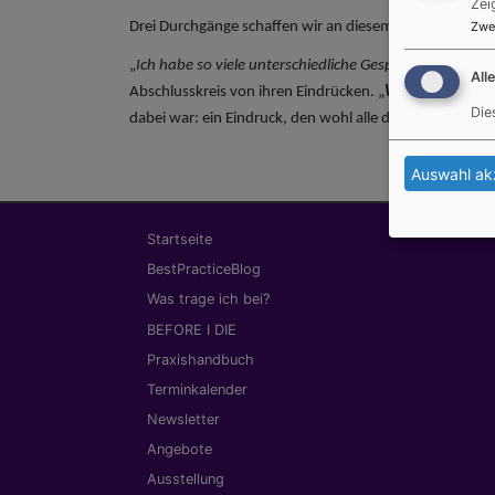
Zei
Drei Durchgänge schaffen wir an diesem Abend. Immer
Zwe
„
Ich habe so viele unterschiedliche Gespräche geführ
All
Abschlusskreis von ihren Eindrücken. „
Wir brauchen m
Die
dabei war: ein Eindruck, den wohl alle der Besucher d
Auswahl ak
Hauptnavigation
Startseite
BestPracticeBlog
Was trage ich bei?
BEFORE I DIE
Praxishandbuch
Terminkalender
Newsletter
Angebote
Ausstellung